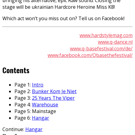
bringing his alternative, epic Raw sound. Closing the
stage will be ukrainian Hardcore Heroine Miss K8!
Which act won’t you miss out on? Tell us on Facebook!
www.hardstylemag.com
www.q-dance.nl
www.q-basefestival.com/de/
www.facebook.com/Qbasethefestival/
Contents
Page 1:
Intro
Page 2:
Bunker Kom Je Niet
Page 3:
25 Years The Viper
Page 4:
Warehouse
Page 5:
Mainstage
Page 6:
Hangar
Continue:
Hangar