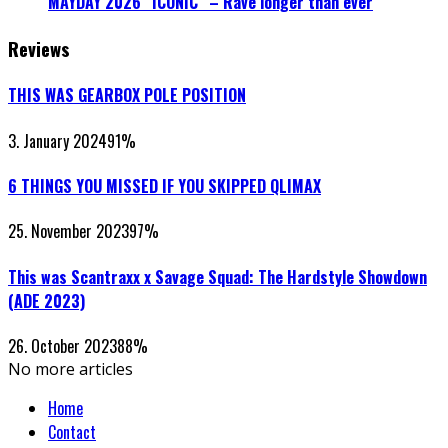
MAYDAY 2026 “ICONIC” – Rave longer than ever
Reviews
THIS WAS GEARBOX POLE POSITION
3. January 2024
91
%
6 THINGS YOU MISSED IF YOU SKIPPED QLIMAX
25. November 2023
97
%
This was Scantraxx x Savage Squad: The Hardstyle Showdown
(ADE 2023)
26. October 2023
88
%
No more articles
Home
Contact