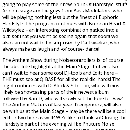
going to play some of their new ‘Spirit Of Hardstyle’ stuff!
Also on stage are the guys from Bass Modulators, who
will be playing nothing less but the finest of Euphoric
Hardstyle. The program continues with Brennan Heart &
Wildstylez – an interesting combination packed into a
b2b set that you won’t be seeing again that soon! We
also can not wait to be surprised by Da Tweekaz, who
always make us laugh and -of course- dance!
The Anthem Show during Noisecontrollers is, of course,
the absolute highlight at the Main Stage, but we also
can’t wait to hear some cool DJ-tools and Edits here –
THE must-see at Q-BASE for all the real die-hards! The
night continues with D-Block & S-te-Fan, who will most
likely be showcasing parts of their newest album,
followed by Ran-D, who will slowly set the tone to “Raw”.
The Anthem Makers of last year, Freuqencerz, will also
be with us at the Main Stage – maybe there will be a cool
edit or two here as well? We’d like to think so! Closing the
Hardstyle part of the evening will be Phuture Noize,